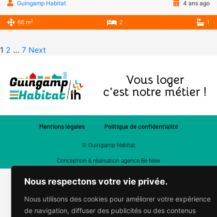
Guingamp Habitat
4 ans ago
2
66 m
2
1
1
2
…
7
Next
Vous loger
c'est notre métier !
Mentions légales
Politique de confidentialité
© Guingamp Habitat
Conception & réalisation agence Be New
Nous respectons votre vie privée.
Nous utilisons des cookies pour améliorer votre expérience
de navigation, diffuser des publicités ou des contenus