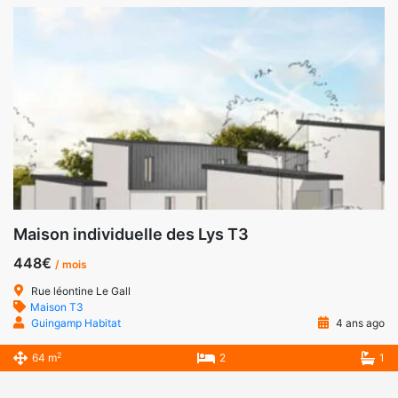
Maison individuelle des Lys T3
448€
/ mois
Rue léontine Le Gall
Maison T3
Guingamp Habitat
4 ans ago
2
64 m
2
1