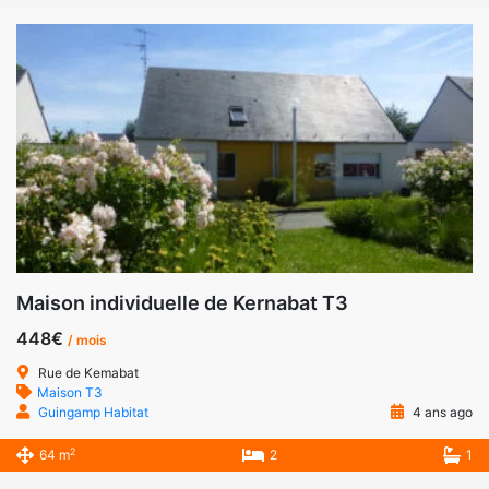
Maison individuelle de Kernabat T3
448€
/ mois
Rue de Kemabat
Maison T3
Guingamp Habitat
4 ans ago
2
64 m
2
1