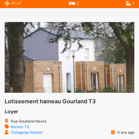
2
70 m
2
1
Lotissement hameau Gourland T3
Loyer
Rue Gourland Nevez
Maison T3
Guingamp Habitat
4 ans ago