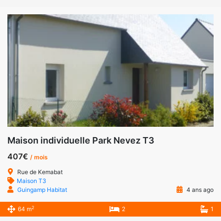
Maison individuelle Park Nevez T3
407€
/ mois
Rue de Kemabat
Maison T3
Guingamp Habitat
4 ans ago
2
64 m
2
1