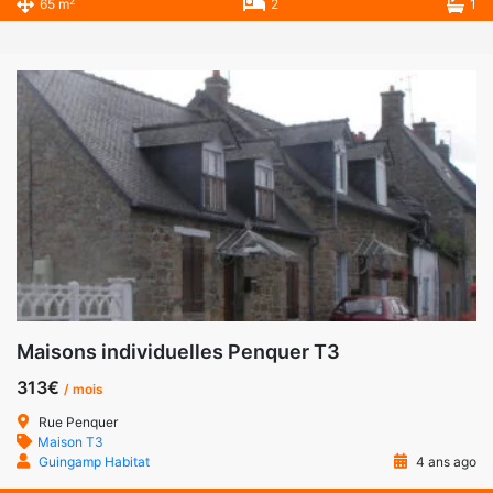
2
65 m
2
1
Maisons individuelles Penquer T3
313€
/ mois
Rue Penquer
Maison T3
Guingamp Habitat
4 ans ago