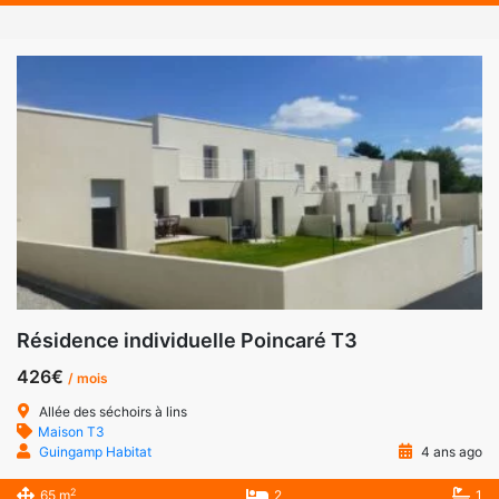
Résidence individuelle Poincaré T3
426€
/ mois
Allée des séchoirs à lins
Maison T3
Guingamp Habitat
4 ans ago
2
65 m
2
1