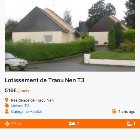
Lotissement de Traou Nen T3
516€
/ mois
Résidence de Traou Nen
Maison T3
Guingamp Habitat
4 ans ago
2
75 m
2
1