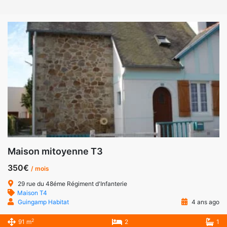
Maison mitoyenne T3
350€
/ mois
29 rue du 48éme Régiment d'Infanterie
Maison T4
Guingamp Habitat
4 ans ago
2
91 m
2
1