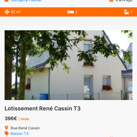
2
62 m
2
1
Lotissement René Cassin T3
396€
/ mois
Rue René Cassin
Maison T3