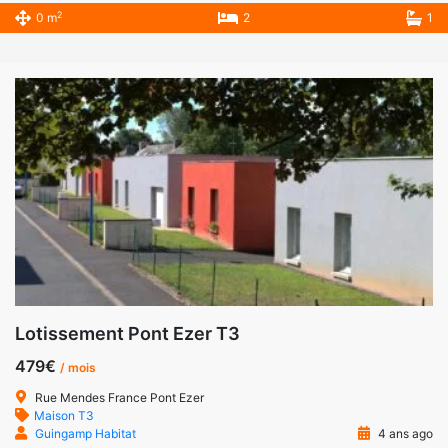
2
0 m
2
1
Lotissement Pont Ezer T3
479€
/ mois
Rue Mendes France Pont Ezer
Maison T3
Guingamp Habitat
4 ans ago