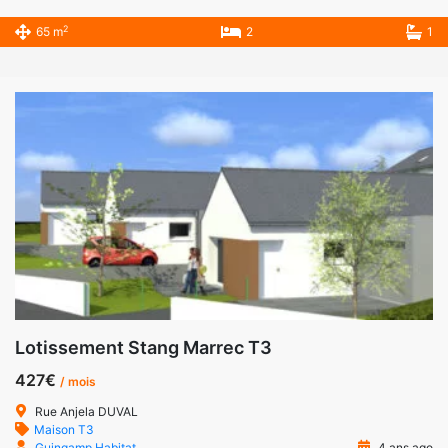
2
65 m
2
1
Lotissement Stang Marrec T3
427€
/ mois
Rue Anjela DUVAL
Maison T3
Guingamp Habitat
4 ans ago