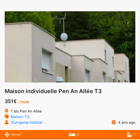
Maison individuelle Pen An Allée T3
351€
/ mois
1 bis Pen An Allee
Maison T3
Guingamp Habitat
4 ans ago
2
55 m
2
1