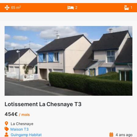
2
65 m
2
1
Lotissement La Chesnaye T3
454€
/ mois
La Chesnaye
Maison T3
Guingamp Habitat
4 ans ago