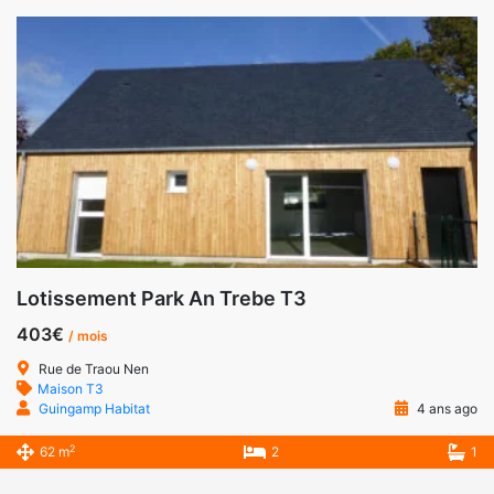
Lotissement Park An Trebe T3
403€
/ mois
Rue de Traou Nen
Maison T3
Guingamp Habitat
4 ans ago
2
62 m
2
1