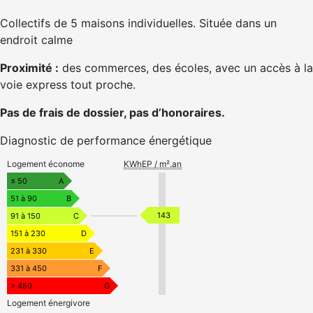
Collectifs de 5 maisons individuelles. Située dans un
endroit calme
Proximité :
des commerces, des écoles, avec un accès à la
voie express tout proche.
Pas de frais de dossier, pas d’honoraires.
Diagnostic de performance énergétique
Logement économe
KWhEP / m².an
≤ 50
A
51 à 90
B
143
91 à 150
C
151 à 230
D
231 à 330
E
331 à 450
F
> 450
G
Logement énergivore