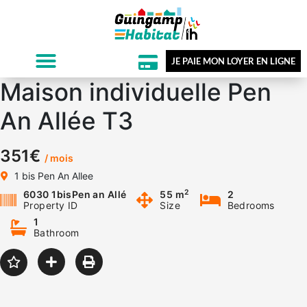
JE PAIE MON LOYER EN LIGNE
Maison individuelle Pen
An Allée T3
351€
/ mois
1 bis Pen An Allee
2
6030 1bisPen an Allé
55 m
2
Property ID
Size
Bedrooms
1
Bathroom