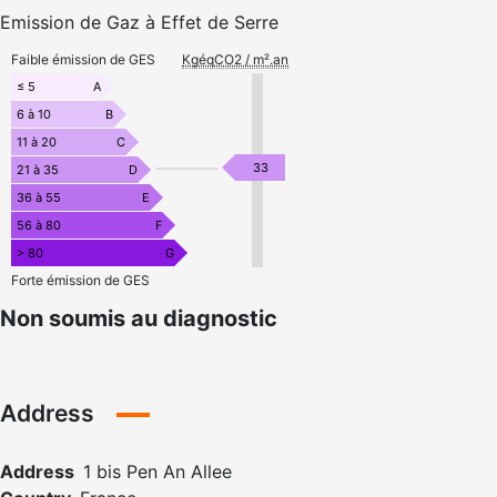
Emission de Gaz à Effet de Serre
Faible émission de GES
KgéqCO2 / m².an
≤ 5
A
6 à 10
B
11 à 20
C
33
21 à 35
D
36 à 55
E
56 à 80
F
> 80
G
Forte émission de GES
Non soumis au diagnostic
Address
Address
1 bis Pen An Allee