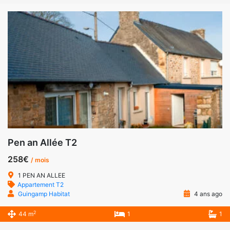
Pen an Allée T2
258€
/ mois
1 PEN AN ALLEE
Appartement T2
Guingamp Habitat
4 ans ago
2
44 m
1
1