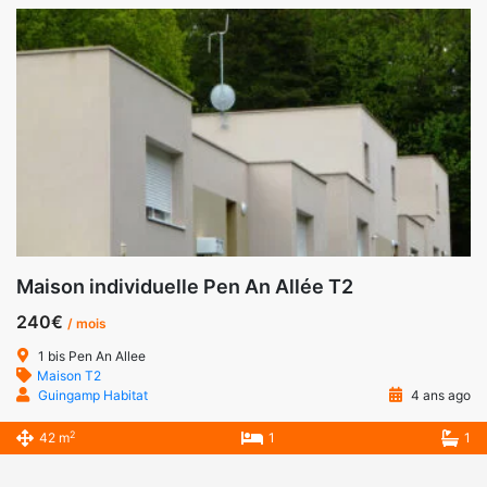
Maison individuelle Pen An Allée T2
240€
/ mois
1 bis Pen An Allee
Maison T2
Guingamp Habitat
4 ans ago
2
42 m
1
1