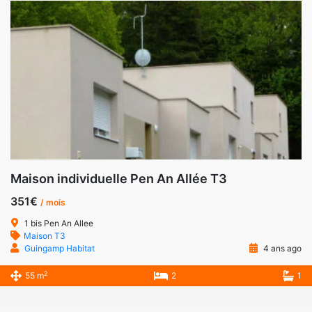
Maison individuelle Pen An Allée T3
351€
/ mois
1 bis Pen An Allee
Maison T3
Guingamp Habitat
4 ans ago
2
55 m
2
1