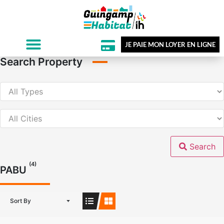
JE PAIE MON LOYER EN LIGNE
Search Property
Search
(4)
PABU
Sort By