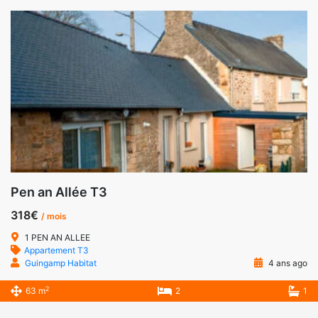
Pen an Allée T3
318€
/ mois
1 PEN AN ALLEE
Appartement T3
Guingamp Habitat
4 ans ago
2
63 m
2
1