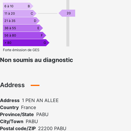
6 à 10
B
20
11 à 20
C
21 à 35
D
36 à 55
E
56 à 80
F
> 80
G
Forte émission de GES
Non soumis au diagnostic
Address
Address
1 PEN AN ALLEE
Country
France
Province/State
PABU
City/Town
PABU
Postal code/ZIP
22200 PABU