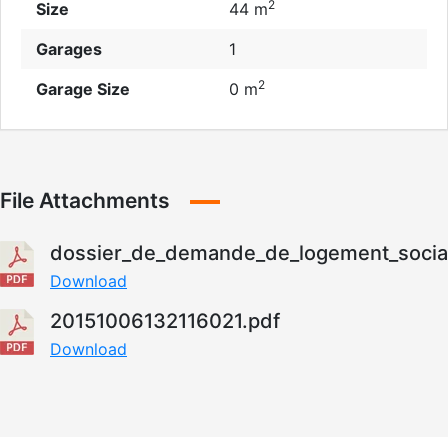
2
Size
44 m
Garages
1
2
Garage Size
0 m
File Attachments
dossier_de_demande_de_logement_social
Download
20151006132116021.pdf
Download