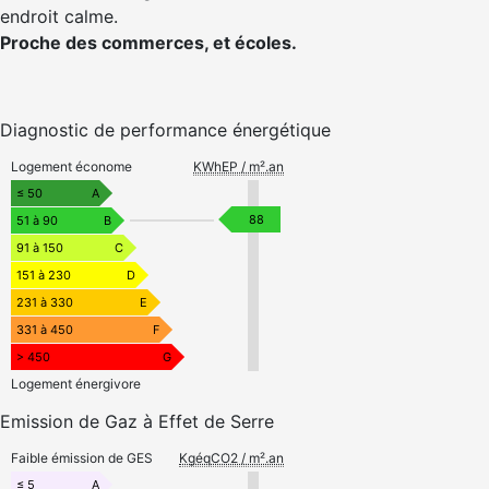
endroit calme.
Proche des commerces, et écoles.
Diagnostic de performance énergétique
Logement économe
KWhEP / m².an
≤ 50
A
88
51 à 90
B
91 à 150
C
151 à 230
D
231 à 330
E
331 à 450
F
> 450
G
Logement énergivore
Emission de Gaz à Effet de Serre
Faible émission de GES
KgéqCO2 / m².an
≤ 5
A