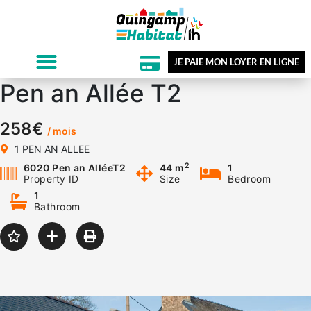
JE PAIE MON LOYER EN LIGNE
Pen an Allée T2
258€
/ mois
1 PEN AN ALLEE
2
6020 Pen an AlléeT2
44 m
1
Property ID
Size
Bedroom
1
Bathroom