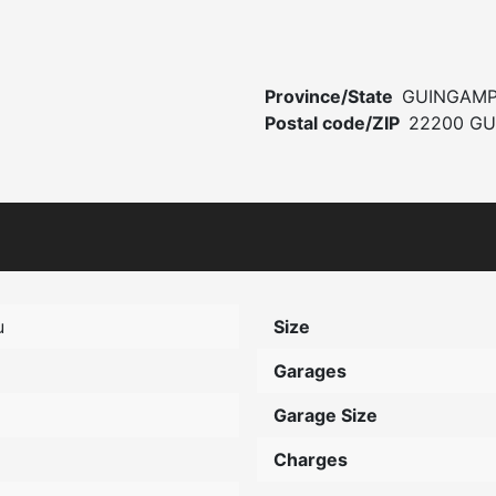
Province/State
GUINGAM
Postal code/ZIP
22200 G
u
Size
Garages
Garage Size
Charges