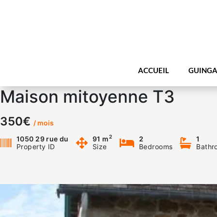
ACCUEIL
GUINGA
Maison mitoyenne T3
350€
/ mois
2
1050 29 rue du
91 m
2
1
Property ID
Size
Bedrooms
Bathr