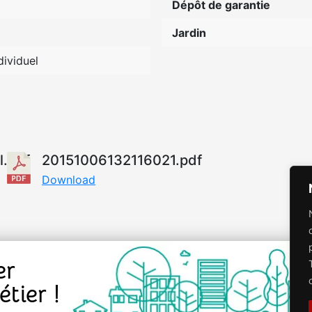
Dépôt de garantie
Jardin
dividuel
.pdf
20151006132116021.pdf
Download
er
tier !