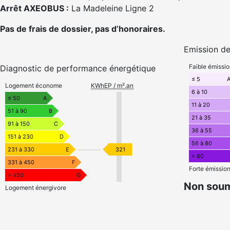
Arrêt AXEOBUS :
La Madeleine Ligne 2
Pas de frais de dossier, pas d’honoraires.
Emission de
Faible émissi
Diagnostic de performance énergétique
≤ 5
Logement économe
KWhEP / m².an
6 à 10
≤ 50
A
11 à 20
51 à 90
B
21 à 35
91 à 150
C
36 à 55
151 à 230
D
56 à 80
231 à 330
E
321
> 80
331 à 450
F
Forte émissio
> 450
G
Non soum
Logement énergivore