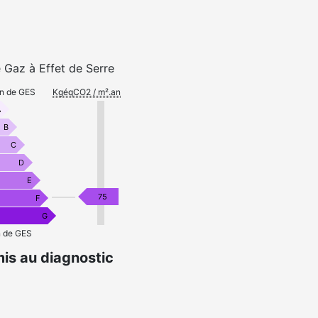
 Gaz à Effet de Serre
on de GES
KgéqCO2 / m².an
A
B
C
D
E
75
F
G
n de GES
is au diagnostic