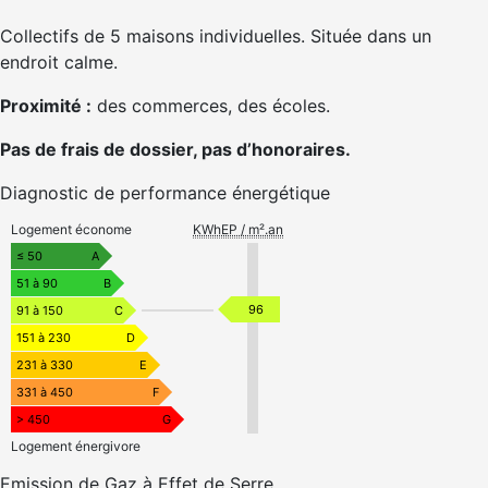
Collectifs de 5 maisons individuelles. Située dans un
endroit calme.
Proximité :
des commerces, des écoles.
Pas de frais de dossier, pas d’honoraires.
Diagnostic de performance énergétique
Logement économe
KWhEP / m².an
≤ 50
A
51 à 90
B
96
91 à 150
C
151 à 230
D
231 à 330
E
331 à 450
F
> 450
G
Logement énergivore
Emission de Gaz à Effet de Serre