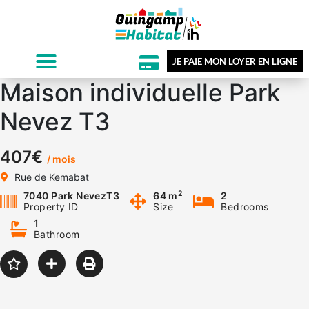
JE PAIE MON LOYER EN LIGNE
Maison individuelle Park
Nevez T3
407€
/ mois
Rue de Kemabat
2
7040 Park NevezT3
64 m
2
Property ID
Size
Bedrooms
1
Bathroom