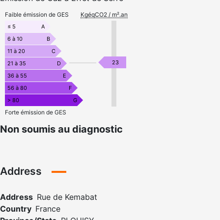
Faible émission de GES
KgéqCO2 / m².an
≤ 5
A
6 à 10
B
11 à 20
C
23
21 à 35
D
36 à 55
E
56 à 80
F
> 80
G
Forte émission de GES
Non soumis au diagnostic
Address
Address
Rue de Kemabat
Country
France