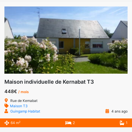
Maison individuelle de Kernabat T3
448€
/ mois
Rue de Kemabat
Maison T3
Guingamp Habitat
4 ans ago
2
64 m
2
1