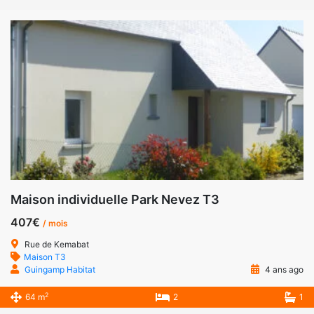
Maison individuelle Park Nevez T3
407€
/ mois
Rue de Kemabat
Maison T3
Guingamp Habitat
4 ans ago
2
64 m
2
1