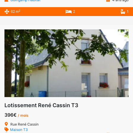
2
62 m
2
1
Lotissement René Cassin T3
396€
/ mois
Rue René Cassin
Maison T3