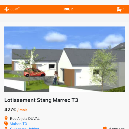
2
65 m
2
1
Lotissement Stang Marrec T3
427€
/ mois
Rue Anjela DUVAL
Maison T3
Guingamp Habitat
4 ans ago