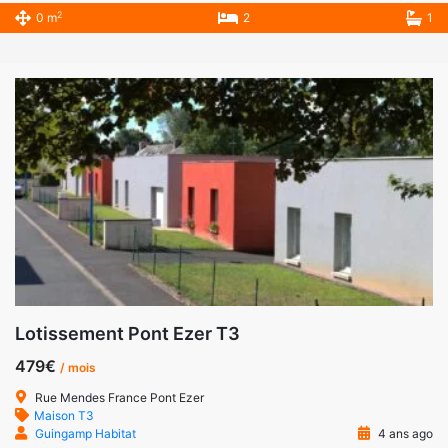
2
0 m
2
1
Lotissement Pont Ezer T3
479€
/ mois
Rue Mendes France Pont Ezer
Maison T3
Guingamp Habitat
4 ans ago