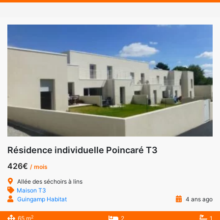
Résidence individuelle Poincaré T3
426€
/ mois
Allée des séchoirs à lins
Maison T3
Guingamp Habitat
4 ans ago
2
65 m
2
1