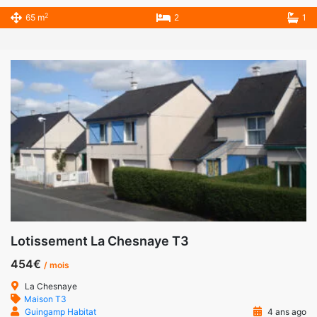
2
65 m
2
1
Lotissement La Chesnaye T3
454€
/ mois
La Chesnaye
Maison T3
Guingamp Habitat
4 ans ago