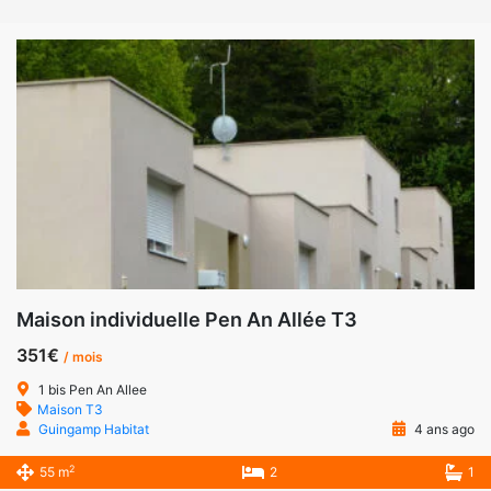
Maison individuelle Pen An Allée T3
351€
/ mois
1 bis Pen An Allee
Maison T3
Guingamp Habitat
4 ans ago
2
55 m
2
1