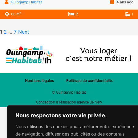
Guingamp Habitat
4 ans ago
2
66 m
2
1
1
2
…
7
Next
Vous loger
c'est notre métier !
Mentions légales
Politique de confidentialité
© Guingamp Habitat
Conception & réalisation agence Be New
Nous respectons votre vie privée.
Nous utilisons des cookies pour améliorer votre expérience
de navigation, diffuser des publicités ou des contenus