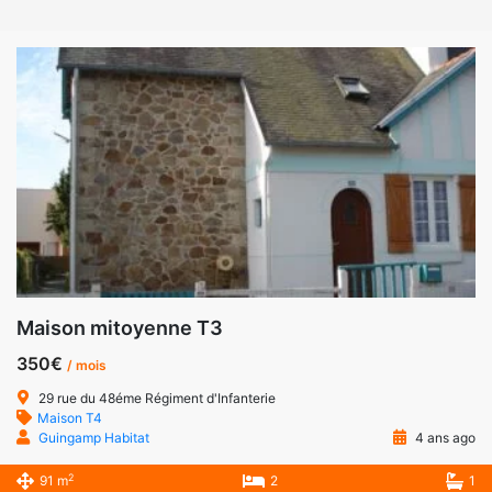
Maison mitoyenne T3
350€
/ mois
29 rue du 48éme Régiment d'Infanterie
Maison T4
Guingamp Habitat
4 ans ago
2
91 m
2
1