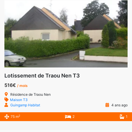
Lotissement de Traou Nen T3
516€
/ mois
Résidence de Traou Nen
Maison T3
Guingamp Habitat
4 ans ago
2
75 m
2
1