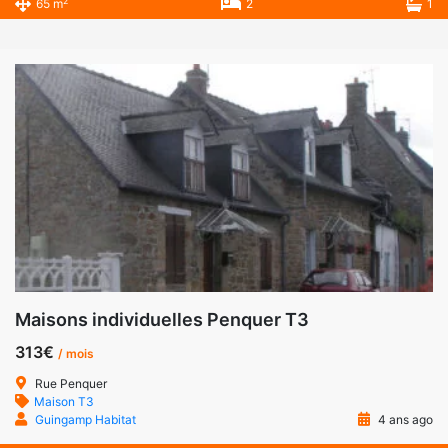
2
65 m
2
1
Maisons individuelles Penquer T3
313€
/ mois
Rue Penquer
Maison T3
Guingamp Habitat
4 ans ago