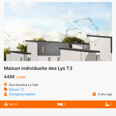
Maison individuelle des Lys T3
448€
/ mois
Rue léontine Le Gall
Maison T3
Guingamp Habitat
4 ans ago
2
64 m
2
1