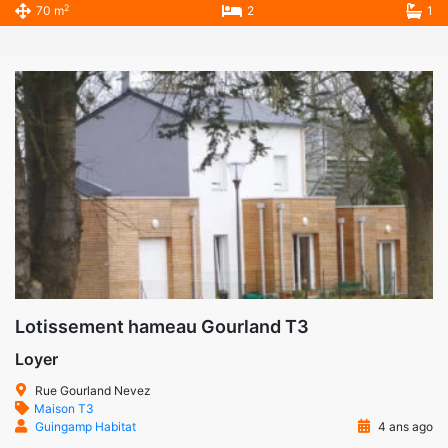
2
70 m
2
1
Lotissement hameau Gourland T3
Loyer
Rue Gourland Nevez
Maison T3
Guingamp Habitat
4 ans ago