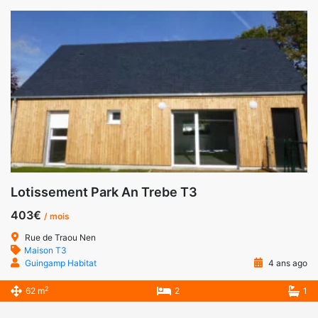
Lotissement Park An Trebe T3
403€
/ mois
Rue de Traou Nen
Maison T3
Guingamp Habitat
4 ans ago
2
62 m
2
1