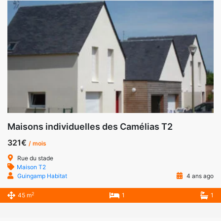
Maisons individuelles des Camélias T2
321€
/ mois
Rue du stade
Maison T2
Guingamp Habitat
4 ans ago
2
45 m
1
1