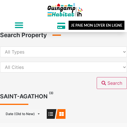
JE PAIE MON LOYER EN LIGNE
Search Property
Search
(3)
SAINT-AGATHON
Date (Old to New)