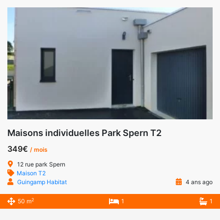
Maisons individuelles Park Spern T2
349€
/ mois
12 rue park Spern
Maison T2
Guingamp Habitat
4 ans ago
2
50 m
1
1