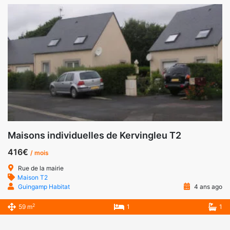
Maisons individuelles de Kervingleu T2
416€
/ mois
Rue de la mairie
Maison T2
Guingamp Habitat
4 ans ago
2
59 m
1
1