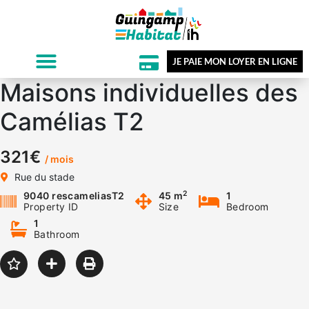
JE PAIE MON LOYER EN LIGNE
Maisons individuelles des
Camélias T2
321€
/ mois
Rue du stade
2
9040 rescameliasT2
45 m
1
Property ID
Size
Bedroom
1
Bathroom