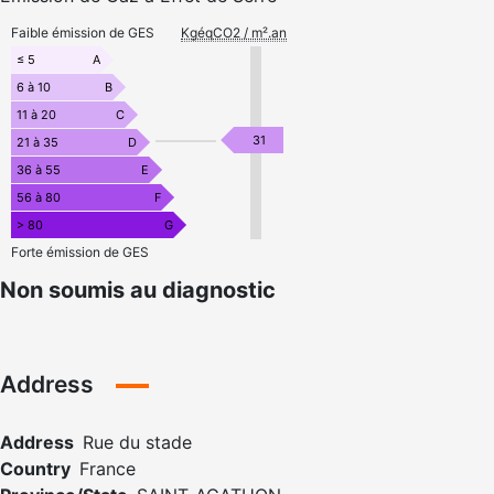
Faible émission de GES
KgéqCO2 / m².an
≤ 5
A
6 à 10
B
11 à 20
C
31
21 à 35
D
36 à 55
E
56 à 80
F
> 80
G
Forte émission de GES
Non soumis au diagnostic
Address
Address
Rue du stade
Country
France