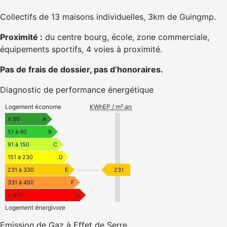
Collectifs de 13 maisons individuelles, 3km de Guingmp.
Proximité :
du centre bourg, école, zone commerciale,
équipements sportifs, 4 voies à proximité.
Pas de frais de dossier, pas d’honoraires.
Diagnostic de performance énergétique
Logement économe
KWhEP / m².an
≤ 50
A
51 à 90
B
91 à 150
C
151 à 230
D
231 à 330
E
231
331 à 450
F
> 450
G
Logement énergivore
Emission de Gaz à Effet de Serre