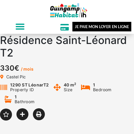
JE PAIE MON LOYER EN LIGNE
Résidence Saint-Léonard
T2
330€
/ mois
Castel Pic
2
1290 ST LéonarT2
40 m
1
Property ID
Size
Bedroom
1
Bathroom