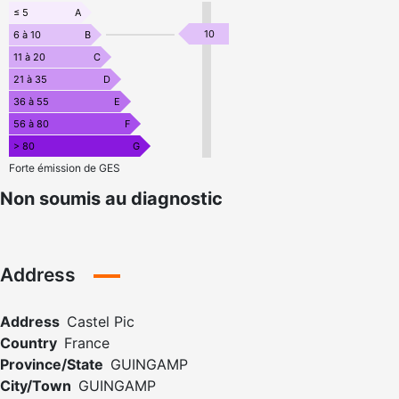
≤ 5
A
10
6 à 10
B
11 à 20
C
21 à 35
D
36 à 55
E
56 à 80
F
> 80
G
Forte émission de GES
Non soumis au diagnostic
Address
Address
Castel Pic
Country
France
Province/State
GUINGAMP
City/Town
GUINGAMP