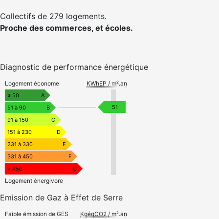
Collectifs de 279 logements.
Proche des commerces, et écoles.
Diagnostic de performance énergétique
Logement économe
KWhEP / m².an
≤ 50
A
51
51 à 90
B
91 à 150
C
151 à 230
D
231 à 330
E
331 à 450
F
> 450
G
Logement énergivore
Emission de Gaz à Effet de Serre
Faible émission de GES
KgéqCO2 / m².an