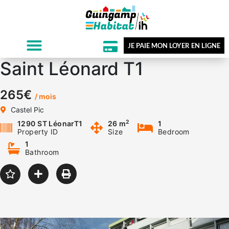
JE PAIE MON LOYER EN LIGNE
Saint Léonard T1
265€
/ mois
Castel Pic
2
1290 ST LéonarT1
26 m
1
Property ID
Size
Bedroom
1
Bathroom