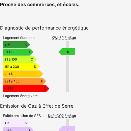
Proche des commerces, et écoles.
Diagnostic de performance énergétique
Logement économe
KWhEP / m².an
≤ 50
A
51
51 à 90
B
91 à 150
C
151 à 230
D
231 à 330
E
331 à 450
F
> 450
G
Logement énergivore
Emission de Gaz à Effet de Serre
Faible émission de GES
KgéqCO2 / m².an
≤ 5
A
10
6 à 10
B