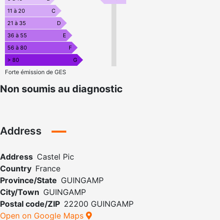
11 à 20
C
21 à 35
D
36 à 55
E
56 à 80
F
> 80
G
Forte émission de GES
Non soumis au diagnostic
Address
Address
Castel Pic
Country
France
Province/State
GUINGAMP
City/Town
GUINGAMP
Postal code/ZIP
22200 GUINGAMP
Open on Google Maps