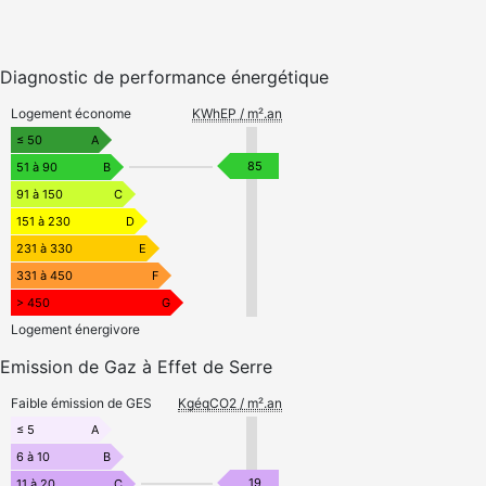
Diagnostic de performance énergétique
Logement économe
KWhEP / m².an
≤ 50
A
85
51 à 90
B
91 à 150
C
151 à 230
D
231 à 330
E
331 à 450
F
> 450
G
Logement énergivore
Emission de Gaz à Effet de Serre
Faible émission de GES
KgéqCO2 / m².an
≤ 5
A
6 à 10
B
19
11 à 20
C