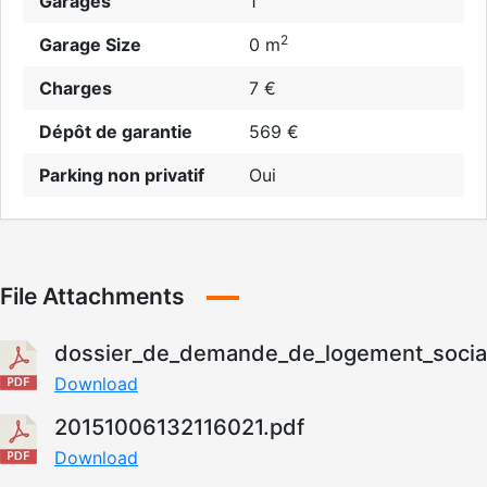
Garages
1
2
Garage Size
0 m
Charges
7 €
Dépôt de garantie
569 €
Parking non privatif
Oui
File Attachments
dossier_de_demande_de_logement_social
Download
20151006132116021.pdf
Download