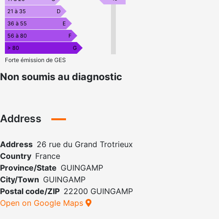
21 à 35
D
36 à 55
E
56 à 80
F
> 80
G
Forte émission de GES
Non soumis au diagnostic
Address
Address
26 rue du Grand Trotrieux
Country
France
Province/State
GUINGAMP
City/Town
GUINGAMP
Postal code/ZIP
22200 GUINGAMP
Open on Google Maps