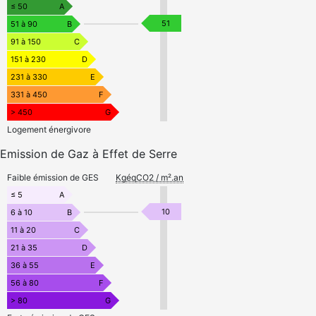
≤ 50
A
51
51 à 90
B
91 à 150
C
151 à 230
D
231 à 330
E
331 à 450
F
> 450
G
Logement énergivore
Emission de Gaz à Effet de Serre
Faible émission de GES
KgéqCO2 / m².an
≤ 5
A
10
6 à 10
B
11 à 20
C
21 à 35
D
36 à 55
E
56 à 80
F
> 80
G