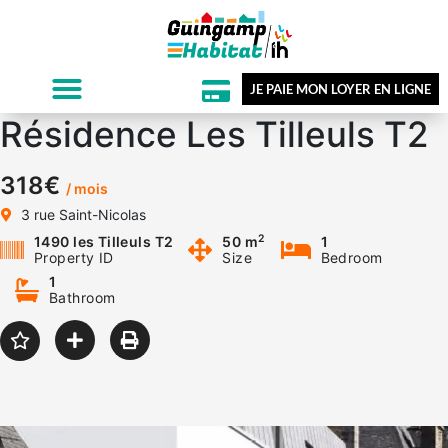
JE PAIE MON LOYER EN LIGNE
Résidence Les Tilleuls T2
318€
/ mois
3 rue Saint-Nicolas
2
1490 les Tilleuls T2
50 m
1
Property ID
Size
Bedroom
1
Bathroom