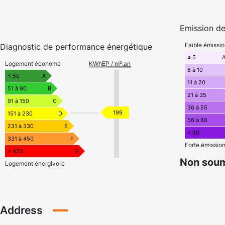
Emission de
Faible émissi
Diagnostic de performance énergétique
≤ 5
Logement économe
KWhEP / m².an
6 à 10
≤ 50
A
11 à 20
51 à 90
B
21 à 35
91 à 150
C
36 à 55
199
151 à 230
D
56 à 80
231 à 330
E
> 80
331 à 450
F
Forte émissio
> 450
G
Non soum
Logement énergivore
Address