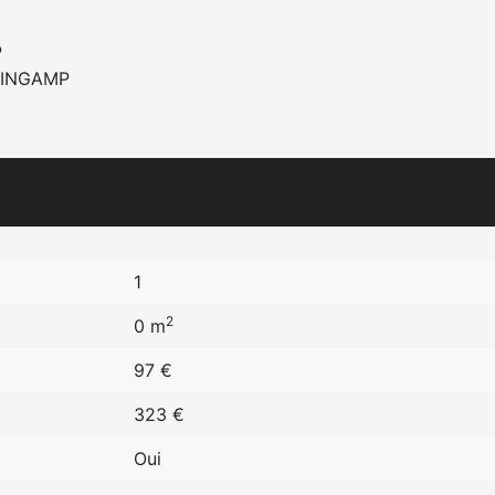
P
UINGAMP
1
2
0 m
97 €
323 €
Oui