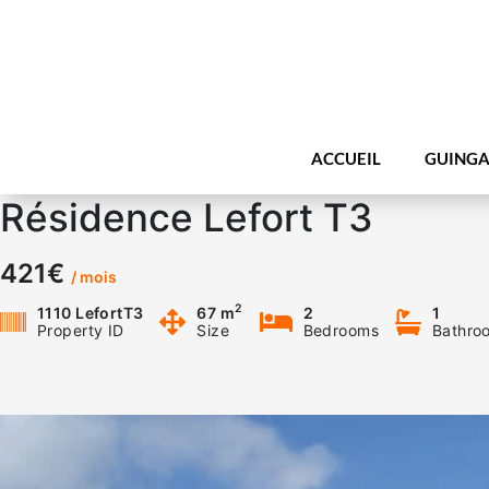
ACCUEIL
GUINGA
Résidence Lefort T3
421€
/ mois
2
1110 LefortT3
67 m
2
1
Property ID
Size
Bedrooms
Bathro