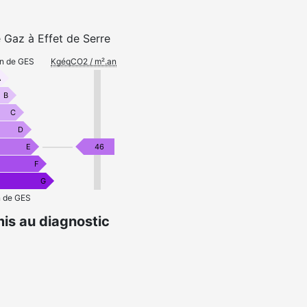
 Gaz à Effet de Serre
on de GES
KgéqCO2 / m².an
A
B
C
D
E
46
F
G
n de GES
is au diagnostic