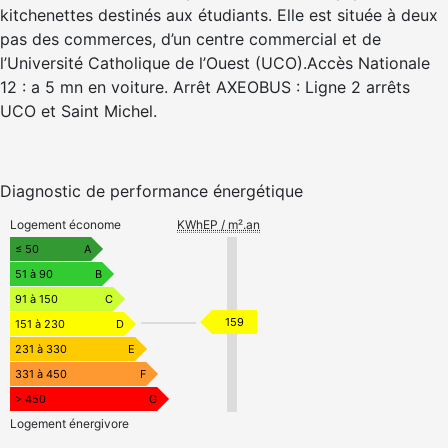
kitchenettes destinés aux étudiants. Elle est située à deux
pas des commerces, d’un centre commercial et de
l’Université Catholique de l’Ouest (UCO).Accès Nationale
12 : a 5 mn en voiture. Arrêt AXEOBUS : Ligne 2 arrêts
UCO et Saint Michel.
Diagnostic de performance énergétique
Logement économe
KWhEP / m².an
≤ 50
A
51 à 90
B
91 à 150
C
159
151 à 230
D
231 à 330
E
331 à 450
F
> 450
G
Logement énergivore