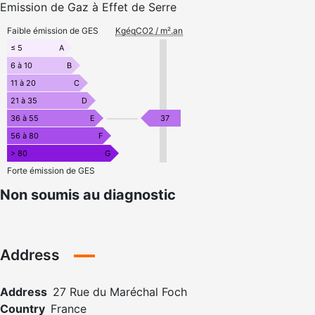
Emission de Gaz à Effet de Serre
Faible émission de GES
KgéqCO2 / m².an
≤ 5
A
6 à 10
B
11 à 20
C
21 à 35
D
36 à 55
E
37
56 à 80
F
> 80
G
Forte émission de GES
Non soumis au diagnostic
Address
Address
27 Rue du Maréchal Foch
Country
France