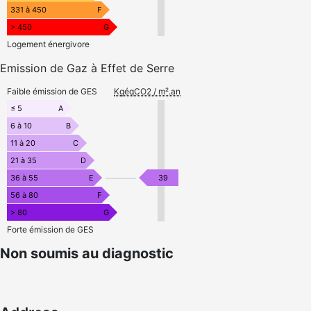
331 à 450
F
> 450
G
Logement énergivore
Emission de Gaz à Effet de Serre
Faible émission de GES
KgéqCO2 / m².an
≤ 5
A
6 à 10
B
11 à 20
C
21 à 35
D
36 à 55
E
39
56 à 80
F
> 80
G
Forte émission de GES
Non soumis au diagnostic