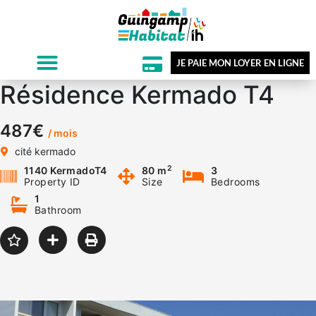
JE PAIE MON LOYER EN LIGNE
Résidence Kermado T4
487€
/ mois
cité kermado
2
1140 KermadoT4
80 m
3
Property ID
Size
Bedrooms
1
Bathroom