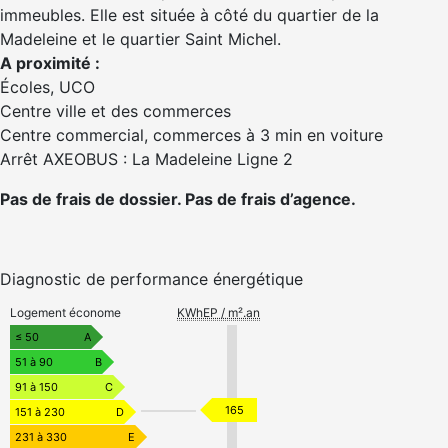
immeubles. Elle est située à côté du quartier de la
Madeleine et le quartier Saint Michel.
A proximité :
Écoles, UCO
Centre ville et des commerces
Centre commercial, commerces à 3 min en voiture
Arrêt AXEOBUS : La Madeleine Ligne 2
Pas de frais de dossier. Pas de frais d’agence.
Diagnostic de performance énergétique
Logement économe
KWhEP / m².an
≤ 50
A
51 à 90
B
91 à 150
C
165
151 à 230
D
231 à 330
E