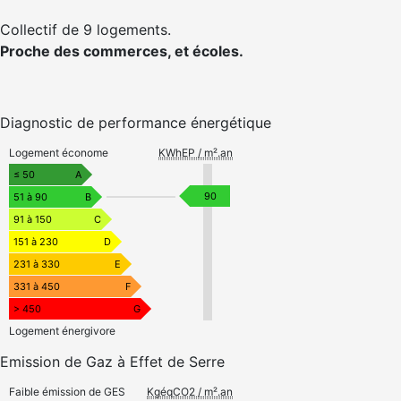
Collectif de 9 logements.
Proche des commerces, et écoles.
Diagnostic de performance énergétique
Logement économe
KWhEP / m².an
≤ 50
A
90
51 à 90
B
91 à 150
C
151 à 230
D
231 à 330
E
331 à 450
F
> 450
G
Logement énergivore
Emission de Gaz à Effet de Serre
Faible émission de GES
KgéqCO2 / m².an