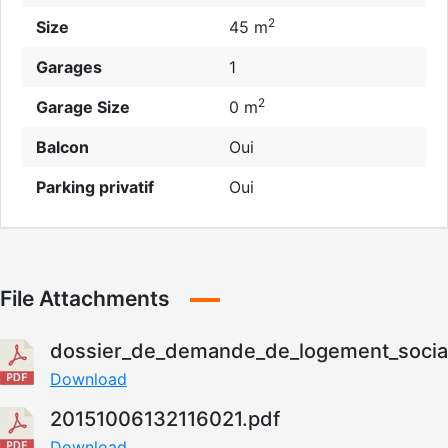
2
Size
45 m
Garages
1
2
Garage Size
0 m
Balcon
Oui
Parking privatif
Oui
File Attachments
dossier_de_demande_de_logement_social
Download
20151006132116021.pdf
Download