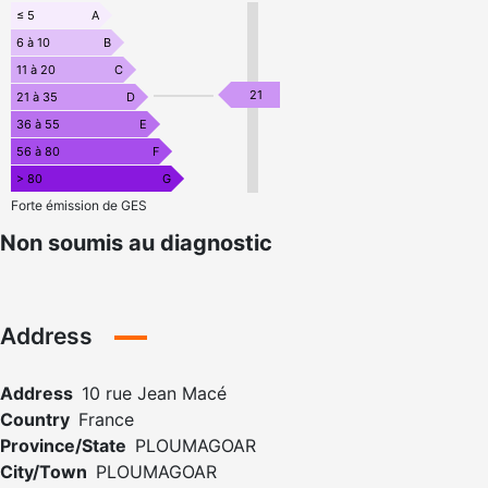
≤ 5
A
6 à 10
B
11 à 20
C
21
21 à 35
D
36 à 55
E
56 à 80
F
> 80
G
Forte émission de GES
Non soumis au diagnostic
Address
Address
10 rue Jean Macé
Country
France
Province/State
PLOUMAGOAR
City/Town
PLOUMAGOAR