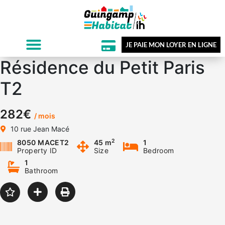
JE PAIE MON LOYER EN LIGNE
Résidence du Petit Paris
T2
282€
/ mois
10 rue Jean Macé
2
8050 MACET2
45 m
1
Property ID
Size
Bedroom
1
Bathroom