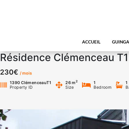
ACCUEIL
GUINGA
Résidence Clémenceau T1
230€
/ mois
2
1390 ClémenceauT1
26 m
1
1
Property ID
Size
Bedroom
B