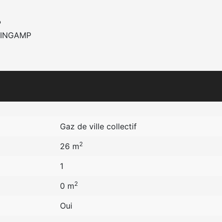
P
UINGAMP
Gaz de ville collectif
2
26 m
1
2
0 m
Oui