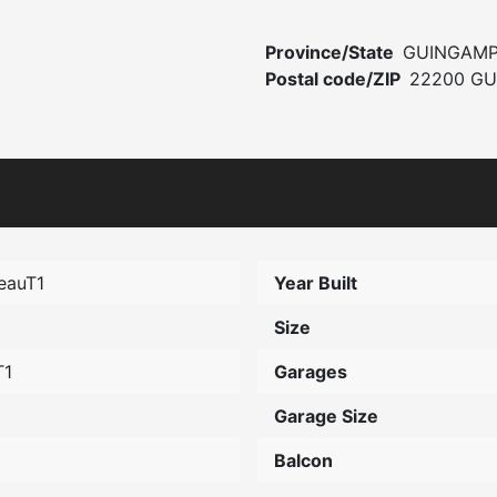
Province/State
GUINGAM
Postal code/ZIP
22200 G
eauT1
Year Built
Size
T1
Garages
Garage Size
Balcon