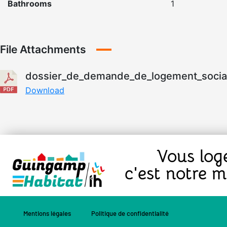
Bathrooms
1
File Attachments
dossier_de_demande_de_logement_social
Download
Vous log
c'est notre mé
Mentions légales
Politique de confidentialité