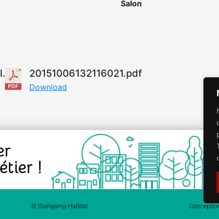
Salon
.pdf
20151006132116021.pdf
Download
er
tier !
© Guingamp Habitat
Conception