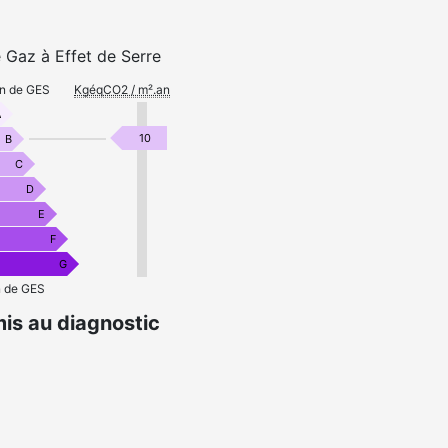
 Gaz à Effet de Serre
on de GES
KgéqCO2 / m².an
A
10
B
C
D
E
F
G
n de GES
is au diagnostic