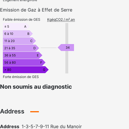
Emission de Gaz à Effet de Serre
Faible émission de GES
KgéqCO2 / m².an
≤ 5
A
6 à 10
B
11 à 20
C
34
21 à 35
D
36 à 55
E
56 à 80
F
> 80
G
Forte émission de GES
Non soumis au diagnostic
Address
Address
1-3-5-7-9-11 Rue du Manoir