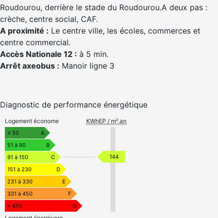
Roudourou, derrière le stade du Roudourou.A deux pas :
crèche, centre social, CAF.
A proximité :
Le centre ville, les écoles, commerces et
centre commercial.
Accès Nationale 12 :
à 5 min.
Arrêt axeobus :
Manoir ligne 3
Diagnostic de performance énergétique
Logement économe
KWhEP / m².an
≤ 50
A
51 à 90
B
144
91 à 150
C
151 à 230
D
231 à 330
E
331 à 450
F
> 450
G
Logement énergivore