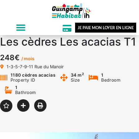
JE PAIE MON LOYER EN LIGNE
Les cèdres Les acacias T1
248€
/ mois
1-3-5-7-9-11 Rue du Manoir
2
1180 cèdres acacias
34 m
1
Property ID
Size
Bedroom
1
Bathroom