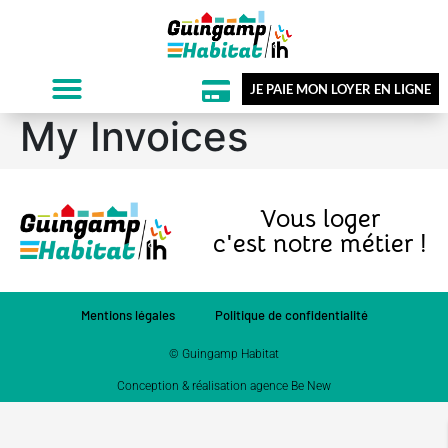
JE PAIE MON LOYER EN LIGNE
My Invoices
Vous loger
c'est notre métier !
Mentions légales
Politique de confidentialité
© Guingamp Habitat
Conception & réalisation agence Be New