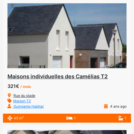
Maisons individuelles des Camélias T2
321€
/ mois
Rue du stade
Maison T2
Guingamp Habitat
4 ans ago
2
45 m
1
1