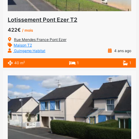
Lotissement Pont Ezer T2
422€
/ mois
Rue Mendes France Pont Ezer
Maison T2
Guingamp Habitat
4 ans ago
2
40 m
1
1