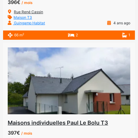
396€
/ mois
Rue René Cassin
Maison T3
Guingamp Habitat
4 ans ago
2
66 m
2
1
Maisons individuelles Paul Le Bolu T3
397€
/ mois