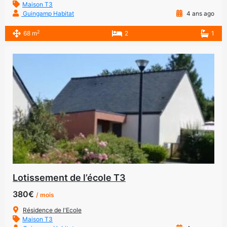
Maison T3
Guingamp Habitat
4 ans ago
2
68 m
2
1
Lotissement de l’école T3
380€
/ mois
Résidence de l'Ecole
Maison T3