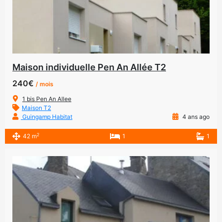
Maison individuelle Pen An Allée T2
240€
/ mois
1 bis Pen An Allee
Maison T2
Guingamp Habitat
4 ans ago
2
42 m
1
1