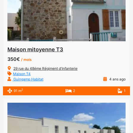
Maison mitoyenne T3
350€
/ mois
29 rue du 48éme Régiment d'Infanterie
Maison T4
Guingamp Habitat
4 ans ago
2
91 m
2
1