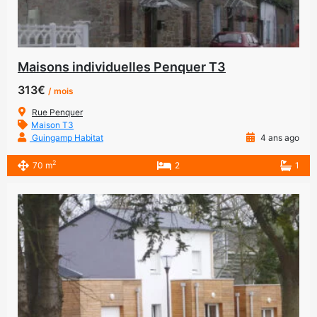
Maisons individuelles Penquer T3
313€
/ mois
Rue Penquer
Maison T3
Guingamp Habitat
4 ans ago
2
70 m
2
1