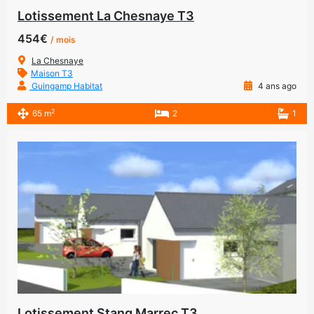
Lotissement La Chesnaye T3
454€
/ mois
La Chesnaye
Maison T3
Guingamp Habitat
4 ans ago
2
65 m
2
1
Lotissement Stang Marrec T3