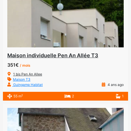
Maison individuelle Pen An Allée T3
351€
/ mois
1 bis Pen An Allee
Maison T3
Guingamp Habitat
4 ans ago
2
55 m
2
1