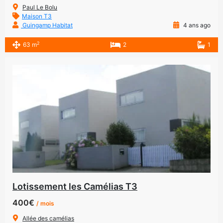
Paul Le Bolu
Maison T3
Guingamp Habitat
4 ans ago
2
63 m
2
1
Lotissement les Camélias T3
400€
/ mois
Allée des camélias