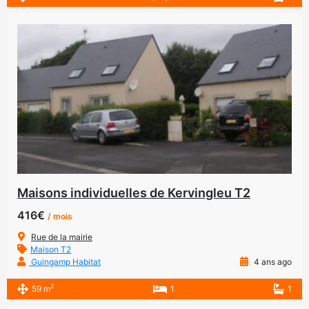
Maisons individuelles de Kervingleu T2
416€
/ mois
Rue de la mairie
Maison T2
Guingamp Habitat
4 ans ago
2
59 m
1
1