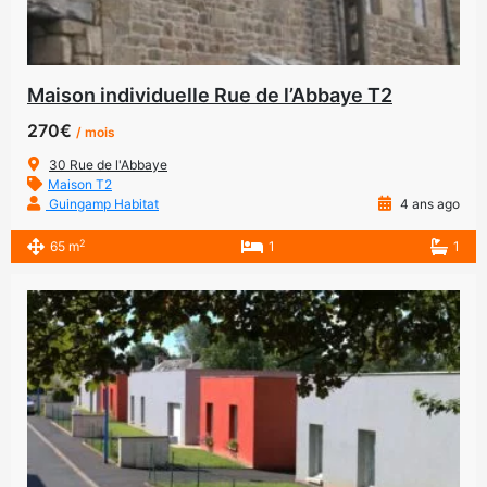
Maison individuelle Rue de l’Abbaye T2
270€
/ mois
30 Rue de l'Abbaye
Maison T2
Guingamp Habitat
4 ans ago
2
65 m
1
1