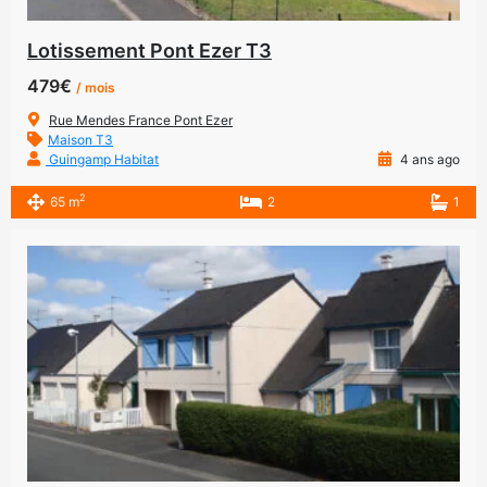
Lotissement Pont Ezer T3
479€
/ mois
Rue Mendes France Pont Ezer
Maison T3
Guingamp Habitat
4 ans ago
2
65 m
2
1