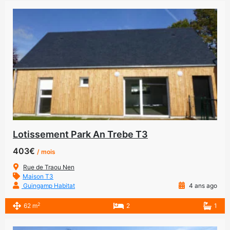
Lotissement Park An Trebe T3
403€
/ mois
Rue de Traou Nen
Maison T3
Guingamp Habitat
4 ans ago
2
62 m
2
1