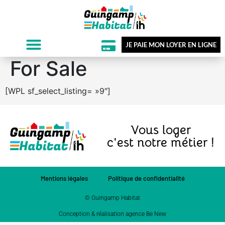
JE PAIE MON LOYER EN LIGNE
For Sale
[WPL sf_select_listing= »9″]
Vous loger
c'est notre métier !
Mentions légales
Politique de confidentialité
© Guingamp Habitat
Conception & réalisation agence Be New