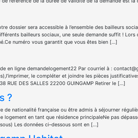
e de référence de la durée de validité de la demande est la 
tre dossier sera accessible à l’ensemble des bailleurs socia
férents bailleurs sociaux, une seule demande suffit ! Lors
ué.Ce numéro vous garantit que vous êtes bien […]
ande en ligne demandelogement22 Par courriel à : contact@g
ges),l’imprimer, le compléter et joindre les pièces justific
 38 RUE DES SALLES 22200 GUINGAMP Retirer le […]
s ?
e de nationalité française ou être admis à séjourner régulièr
r le logement en tant que résidence principaleNe pas dépass
essous) Les données ci–dessous sont en […]